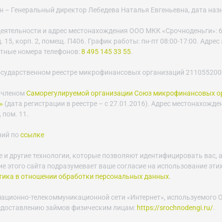
– Генеральный директор Лебедева Наталья Евгеньевна, дата назнач
еятельности и адрес местонахождения ООО МКК «Срочноденьги»: 6
 15, корп. 2, помещ. П406. График работы: пн-пт 08:00-17:00. Адре
ктные номера телефонов:
8 495 145 33 55
.
осударственном реестре микрофинансовых организаций 21105520003
 членом
Саморегулируемой организации Союз микрофинансовых о
»
(дата регистрации в реестре – с 27.01.2016). Адрес местонахожде
 пом. 11.
ний по
ссылке
e и другие технологии, которые позволяют идентифицировать вас, а
е этого сайта подразумевает ваше согласие на использование этих
тика в отношении обработки персональных данных
.
мационно-телекоммуникационной сети «Интернет», используемого
едоставлению займов физическим лицам:
https://srochnodengi.ru/
.