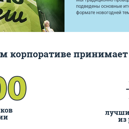
подведены основные ито
формате новогодней те
м корпоративе принимает
ков
лучши
ии
из