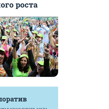
ого роста
поратив
им в конце января, когда