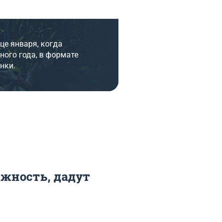
е января, когда
ного года, в формате
нки.
лжность, дадут