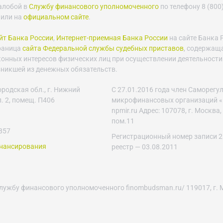
алобой в
Службу финансового уполномоченного
по телефону 8 (800)
 или на
официальном сайте
.
т Банка России
,
Интернет-приемная Банка России
на сайте Банка 
траница
сайта Федеральной службы судебных приставов
, содержащ
конных интересов физических лиц при осуществлении деятельности
зникшей из денежных обязательств.
родская обл., г. Нижний
С 27.01.2016 года член Саморег
п. 2, помещ. П406
микрофинансовых организаций «
npmir.ru Адрес: 107078, г. Москва, 
пом.11
857
Регистрационный номер записи 2
инансирования
реестр — 03.08.2011
ужбу финансового уполномоченного finombudsman.ru/ 119017, г. М