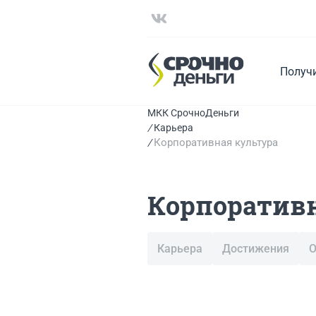
Получ
МКК СрочноДеньги
Карьера
Корпоративная культура
Корпоративн
Карьера
Достижения
О