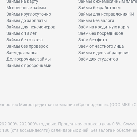
Займы на карту
Займы с ежемесячным плат
Мгновенные займы
Займы безработным
Займы круглосуточно
Займы для исправления КИ
Займы до зарплаты
Займы без залога
Займы для пенсионеров
Заём на кредитную карту
Займы с 18 лет
Заём без посредников
Займы без отказа
Заём без фото
Займы без проверок
Заём от частного лица
Заём до аванса
Займы в день обращения
Долгосрочные займы
Заём для студентов
Займы с просрочками
венностью Микрокредитная компания «Срочноденьги» (ООО МКК «С
2,000%-292,000% годовых. Процентная ставка в день 0,8%. Сумма за
до 180 (ста восьмидесяти) календарных дней. Без залога и обеспече