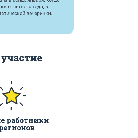
ги отчетного года, в
матической вечеринки.
 участие
е работники
 регионов