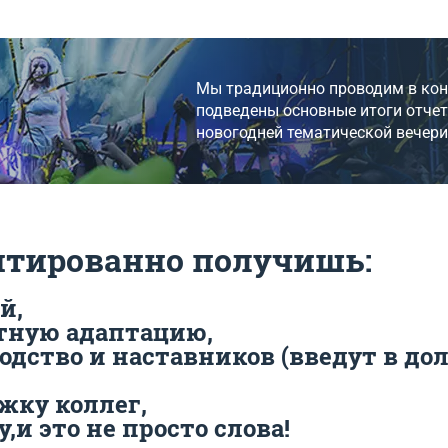
Мы традиционно проводим в конц
подведены основные итоги отчет
новогодней тематической вечери
антированно получишь:
й,
ртную адаптацию,
водство и наставников (введут в до
жку коллег,
,и это не просто слова!