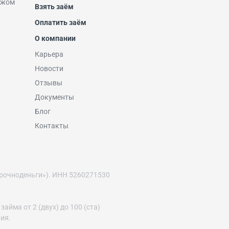
ежом
Взять заём
Оплатить заём
О компании
Карьера
Новости
Отзывы
Документы
Блог
Контакты
рочноденьги»). ИНН 5260271530
йма от 2 (двух) до 100 (ста)
ния.