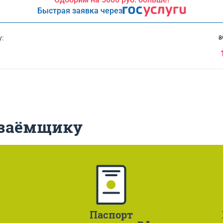
Быстрая заявка через
:
8
 заёмщику
Паспорт