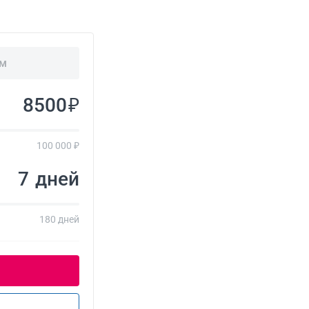
ём
₽
100 000 ₽
дней
180 дней