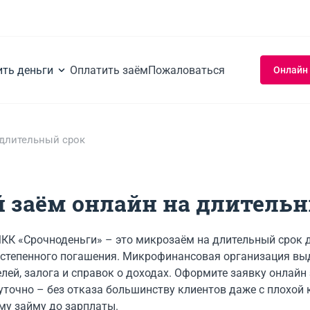
ить деньги
Оплатить заём
Пожаловаться
Онлайн
длительный срок
 заём онлайн на длительн
К «Срочноденьги» – это микрозаём на длительный срок до
остепенного погашения. Микрофинансовая организация вы
елей, залога и справок о доходах. Оформите заявку онлайн 
уточно – без отказа большинству клиентов даже с плохой 
му займу до зарплаты.