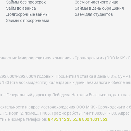
Займы без проверок
Заём от частного лица
Заём до аванса
Займы в день обращения
Долгосрочные займы
Заём для студентов
Займы с просрочками
венностью Микрокредитная компания «Срочноденьги» (ООО МКК «С
2,000%-292,000% годовых. Процентная ставка в день 0,8%. Сумма за
до 180 (ста восьмидесяти) календарных дней. Без залога и обеспече
– Генеральный директор Лебедева Наталья Евгеньевна, дата назнач
еятельности и адрес местонахождения ООО МКК «Срочноденьги»: 6
 15, корп. 2, помещ. П406. График работы: пн-пт 08:00-17:00. Адре
ктные номера телефонов:
8 495 145 33 55
,
8 800 1001 363
.