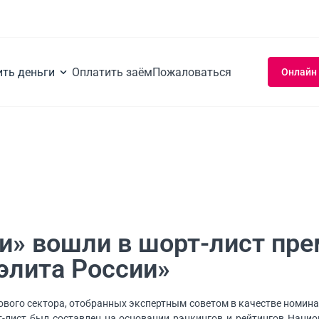
ить деньги
Оплатить заём
Пожаловаться
Онлайн
и» вошли в шорт-лист пр
элита России»
вого сектора, отобранных экспертным советом в качестве номин
т-лист был составлен на основании рэнкингов и рейтингов Нацио