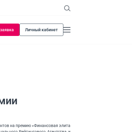
 заявка
Личный кабинет
емии
антов на премию «Финансовая элита
нального Рейтингового Агентства и