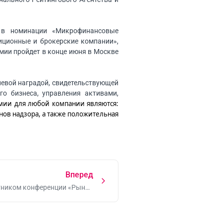
 в номинации «Микрофинансовые
тиционные и брокерские компании»,
мии пройдет в конце июня в Москве
левой наградой, свидетельствующей
го бизнеса, управления активами,
мии для любой компании являются:
анов надзора, а также положительная
Вперед
стником конференции «Рынок
ие аспекты взаимодействия»