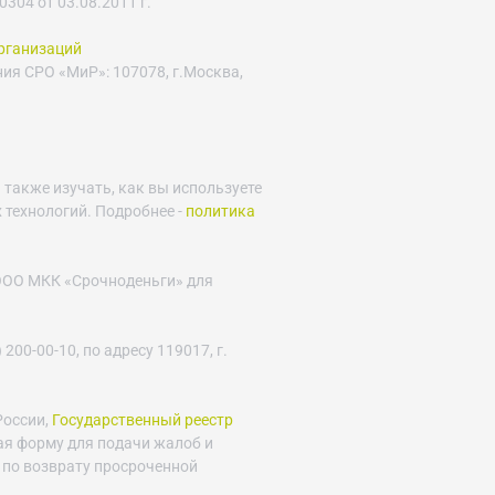
04 от 03.08.2011 г.
рганизаций
ния СРО «МиР»: 107078, г.Москва,
 также изучать, как вы используете
 технологий. Подробнее -
политика
 ООО МКК «Срочноденьги» для
 200-00-10, по адресу 119017, г.
России,
Государственный реестр
ая форму для подачи жалоб и
 по возврату просроченной