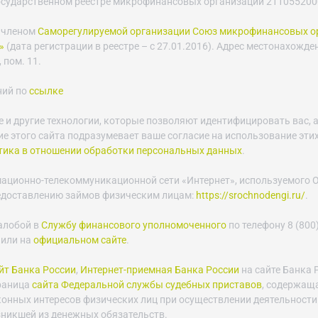
осударственном реестре микрофинансовых организаций 21105520003
 членом
Саморегулируемой организации Союз микрофинансовых о
»
(дата регистрации в реестре – с 27.01.2016). Адрес местонахожде
 пом. 11.
ний по
ссылке
e и другие технологии, которые позволяют идентифицировать вас, а
е этого сайта подразумевает ваше согласие на использование этих
тика в отношении обработки персональных данных
.
мационно-телекоммуникационной сети «Интернет», используемого
едоставлению займов физическим лицам:
https://srochnodengi.ru/
.
алобой в
Службу финансового уполномоченного
по телефону 8 (800)
 или на
официальном сайте
.
т Банка России
,
Интернет-приемная Банка России
на сайте Банка 
траница
сайта Федеральной службы судебных приставов
, содержащ
конных интересов физических лиц при осуществлении деятельности
зникшей из денежных обязательств.