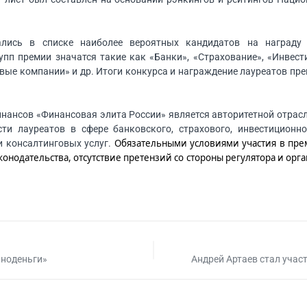
лись в списке наиболее вероятных кандидатов на награду
упп премии значатся такие как «Банки», «Страхование», «Инвес
ые компании» и др. Итоги конкурса и награждение лауреатов пре
нансов «Финансовая элита России» является авторитетной отрас
ти лауреатов в сфере банковского, страхового, инвестиционно
Обязательными условиями участия в пре
 и консалтинговых услуг.
онодательства, отсутствие претензий со стороны регулятора и орг
чноденьги»
Андрей Артаев стал уча
и регулятор: практическ