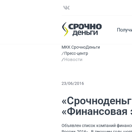
Получ
МКК СрочноДеньги
Пресс-центр
Новости
23/06/2016
«Срочноденьг
«Финансовая 
Объявлен список компаний финансо
России 2016». В текущем году шор