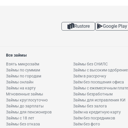
Rustore
Google Play
Все займы
Взять микрозаём
Займы без СНИЛС
Займы по суммам
Займы с высоким одобрени
Займы по городам
Заём в рассрочку
Займы онлайн
Заём без посещения офиса
Займы на карту
Займы с ежемесячным плат
Мгновенные займы
Займы безработным
Займы круглосуточно
Займы для исправления КИ
Займы до зарплаты
Займы без залога
Займы для пенсионеров
Заём на кредитную карту
Займы с 18 лет
Заём без посредников
Займы без отказа
Заём без фото