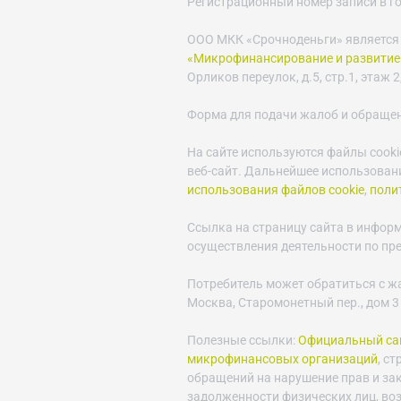
Регистрационный номер записи в г
ООО МКК «Срочноденьги» является
«Микрофинансирование и развитие
Орликов переулок, д.5, стр.1, этаж 2,
Форма для подачи жалоб и обраще
На сайте используются файлы cooki
веб-сайт. Дальнейшее использовани
использования файлов cookie
,
поли
Ссылка на страницу сайта в инфор
осуществления деятельности по пр
Потребитель может обратиться с ж
Москва, Старомонетный пер., дом 3
Полезные ссылки:
Официальный сай
микрофинансовых организаций
, с
обращений на нарушение прав и за
задолженности физических лиц, во