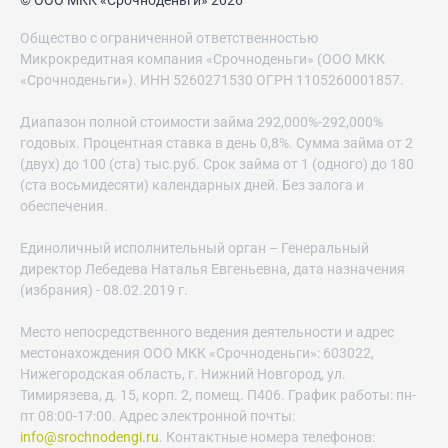
© ООО МКК «Срочноденьги» 2026
Общество с ограниченной ответственностью
Микрокредитная компания «Срочноденьги» (ООО МКК
«Срочноденьги»). ИНН 5260271530 ОГРН 1105260001857.
Диапазон полной стоимости займа 292,000%-292,000%
годовых. Процентная ставка в день 0,8%. Сумма займа от 2
(двух) до 100 (ста) тыс.руб. Срок займа от 1 (одного) до 180
(ста восьмидесяти) календарных дней. Без залога и
обеспечения.
Единоличный исполнительный орган – Генеральный
директор Лебедева Наталья Евгеньевна, дата назначения
(избрания) - 08.02.2019 г.
Место непосредственного ведения деятельности и адрес
местонахождения ООО МКК «Срочноденьги»: 603022,
Нижегородская область, г. Нижний Новгород, ул.
Тимирязева, д. 15, корп. 2, помещ. П406. График работы: пн-
пт 08:00-17:00. Адрес электронной почты:
info@srochnodengi.ru
. Контактные номера телефонов: