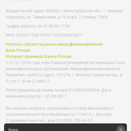
Юридический адрес: 603022, Нижегородская обл., г. Нижний
Новгород, ул. Тимирязева, д 15, корп. 2, помещ. П406
График работы: пн-пт 08:00-17:00
ИНН 5260271530 ОГРН 1105260001857
Реестры субъектов рынка микрофинансирования
Банк России
Интернет-приемная Банка России
С 27.01.2016 года член Саморегулируемой организации Союз
микрофинансовых организаций «Микрофинансирование и
Развитие» npmir.ru Адрес: 107078, г. Москва, Орликов пер., д
5, стр.1, этаж 2, пом.11
Регистрационный номер записи 2110552000304. Дата
внесения в реестр — 03.08.2011
Вы можете написать обращение в Службу финансового
уполномоченного finombudsman.ru/ 119017, г. Москва,
Старомонетный пер., дом 3 8 (800) 200-00-10
Анна