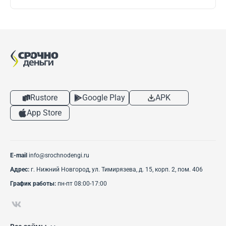
возможностях
вошли в
погашения
шорт-лист
задолженности
премии
«Финансовая
элита
России»
Rustore
Google Play
APK
App Store
E-mail
info@srochnodengi.ru
Адрес:
г. Нижний Новгород, ул. Тимирязева, д. 15, корп. 2, пом. 406
График работы:
пн-пт 08:00-17:00