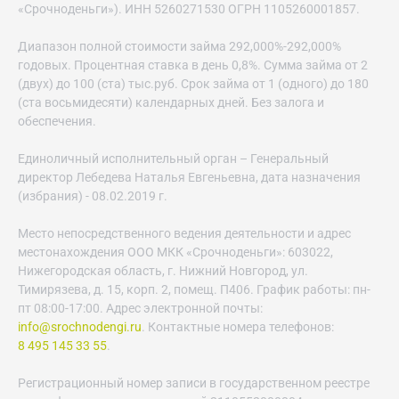
«Срочноденьги»). ИНН 5260271530 ОГРН 1105260001857.
Диапазон полной стоимости займа 292,000%-292,000%
годовых. Процентная ставка в день 0,8%. Сумма займа от 2
(двух) до 100 (ста) тыс.руб. Срок займа от 1 (одного) до 180
(ста восьмидесяти) календарных дней. Без залога и
обеспечения.
Единоличный исполнительный орган – Генеральный
директор Лебедева Наталья Евгеньевна, дата назначения
(избрания) - 08.02.2019 г.
Место непосредственного ведения деятельности и адрес
местонахождения ООО МКК «Срочноденьги»: 603022,
Нижегородская область, г. Нижний Новгород, ул.
Тимирязева, д. 15, корп. 2, помещ. П406. График работы: пн-
пт 08:00-17:00. Адрес электронной почты:
info@srochnodengi.ru
. Контактные номера телефонов:
8 495 145 33 55
.
Регистрационный номер записи в государственном реестре