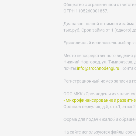
Общество с ограниченной ответст
ОГРН 1105260001857.
Диапазон полной стоимости займа 29
тыс.руб. Срок займа от 1 (одного) 
Единоличный исполнительный орган 
Место непосредственного ведения д
Нижний Новгород, ул. Тимирязева, д.
почты:
info@srochnodengi.ru
. Конта
Регистрационный номер записи в г
ООО МКК «Срочноденьги» является
«Микрофинансирование и развитие
Орликов переулок, д.5, стр.1, этаж 2,
Форма для подачи жалоб и обраще
На сайте используются файлы cooki