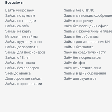
Все займы
Взять микрозаём
Займы без СНИЛС
Займы по суммам
Займы с высоким одобрени
Займы по городам
Заём в рассрочку
Займы онлайн
Заём без посещения офиса
Займы на карту
Займы с ежемесячным плат
Мгновенные займы
Займы безработным
Займы круглосуточно
Займы для исправления КИ
Займы до зарплаты
Займы без залога
Займы для пенсионеров
Заём на кредитную карту
Займы с 18 лет
Заём без посредников
Займы без отказа
Заём без фото
Займы без проверок
Заём от частного лица
Заём до аванса
Займы в день обращения
Долгосрочные займы
Заём для студентов
Займы с просрочками