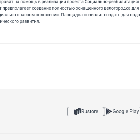
аправят на помощь в реализации проекта Социально-реабилитацион
т предполагает создание полностью оснащенного велогородка для
оциально опасном положении. Площадка позволит создать для под
зического развития.
Rustore
Google Play