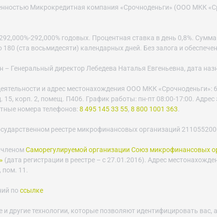
венностью Микрокредитная компания «Срочноденьги» (ООО МКК «С
2,000%-292,000% годовых. Процентная ставка в день 0,8%. Сумма за
до 180 (ста восьмидесяти) календарных дней. Без залога и обеспече
– Генеральный директор Лебедева Наталья Евгеньевна, дата назнач
еятельности и адрес местонахождения ООО МКК «Срочноденьги»: 6
 15, корп. 2, помещ. П406. График работы: пн-пт 08:00-17:00. Адре
ктные номера телефонов:
8 495 145 33 55
,
8 800 1001 363
.
осударственном реестре микрофинансовых организаций 21105520003
 членом
Саморегулируемой организации Союз микрофинансовых о
»
(дата регистрации в реестре – с 27.01.2016). Адрес местонахожде
 пом. 11.
ний по
ссылке
e и другие технологии, которые позволяют идентифицировать вас, а