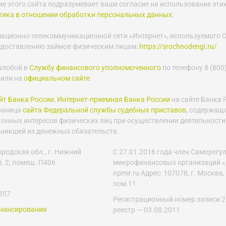
е этого сайта подразумевает ваше согласие на использование этих
тика в отношении обработки персональных данных
.
мационно-телекоммуникационной сети «Интернет», используемого
едоставлению займов физическим лицам:
https://srochnodengi.ru/
.
алобой в
Службу финансового уполномоченного
по телефону 8 (800)
 или на
официальном сайте
.
т Банка России
,
Интернет-приемная Банка России
на сайте Банка 
траница
сайта Федеральной службы судебных приставов
, содержащ
конных интересов физических лиц при осуществлении деятельности
зникшей из денежных обязательств.
родская обл., г. Нижний
С 27.01.2016 года член Саморег
п. 2, помещ. П406
микрофинансовых организаций «
npmir.ru Адрес: 107078, г. Москва, 
пом.11
857
Регистрационный номер записи 2
инансирования
реестр — 03.08.2011