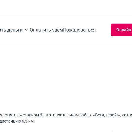
ить деньги
Оплатить заём
Пожаловаться
Онлайн
астие в ежегодном благотворительном забеге «Беги, герой!», кот
дистанцию 6,3 км!