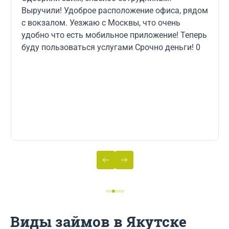
ие офиса, рядом
обратилась в СрочноДеньги. Офор
что очень
считанные минуты, тут же перевели
ие! Теперь
погасила без процентов за 7 дней. Прозрачные
очно деньги! 0
условия, все четко и быстро. Супер
в случае чего обязательно обращусь еще! Буду
рекомендовать друзьям и знаком
Виды займов в Якутске