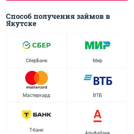
Способ получения займов в
Якутскe
СберБанк
Мир
Мастеркард
ВТБ
Т-банк
Альфабанк