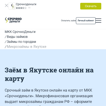
Срочноденьги
Скачать
14
Оплатить заём
Личный кабинет
МКК СрочноДеньги
Виды займов
Займы по городам
Микрозаймы в Якутскe
Заём в Якутске онлайн на
карту
Срочный заём в Якутске онлайн на карту от МКК
«Срочноденьги». Микрофинансовая организация
выдает микрозаймы гражданам РФ – оформите