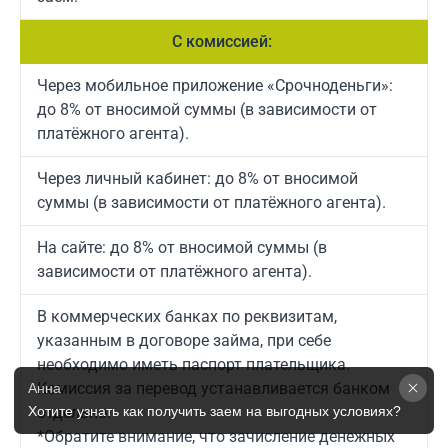
С комиссией:
Через мобильное приложение «Срочноденьги»:
до 8% от вносимой суммы (в зависимости от
платёжного агента).
Через личный кабинет: до 8% от вносимой
суммы (в зависимости от платёжного агента).
На сайте: до 8% от вносимой суммы (в
зависимости от платёжного агента).
В коммерческих банках по реквизитам,
указанным в договоре займа, при себе
необходимо иметь паспорт плательщика.
Комиссия за перевод устанавливается банком
Анна
Хотите узнать как получить заем на выгодных условиях? 
отдельно.
*Обратите внимание, что зачисление денежных