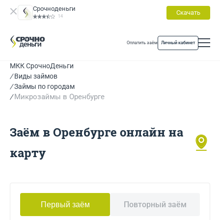
Срочноденьги
Скачать
14
Оплатить заём
Личный кабинет
МКК СрочноДеньги
Виды займов
Займы по городам
Микрозаймы в Оренбурге
Заём в Оренбурге онлайн на
карту
Повторный заём
Первый заём