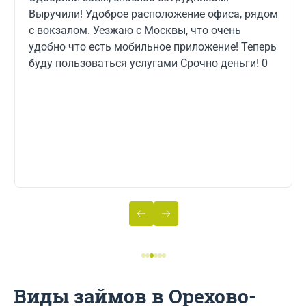
ие офиса, рядом
обратилась в СрочноДеньги. Офор
что очень
считанные минуты, тут же перевели
ие! Теперь
погасила без процентов за 7 дней. Прозрачные
очно деньги! 0
условия, все четко и быстро. Супер
в случае чего обязательно обращусь еще! Буду
рекомендовать друзьям и знаком
Виды займов в Орехово-