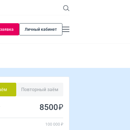
 заявка
Личный кабинет
Повторный заём
аём
₽
у
100 000 ₽