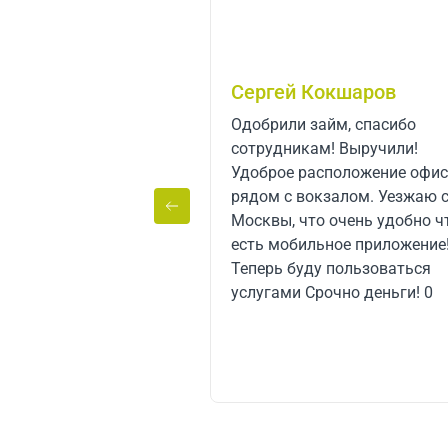
Сергей Кокшаров
ый процент, нет
Одобрили займ, спасибо
ых доп. Усуг. Первый
сотрудникам! Выручили!
ял, столько и
Удоброе расположение офис
 четко, быстро. Без
рядом с вокзалом. Уезжаю с
омиссий.
Москвы, что очень удобно ч
есть мобильное приложение
Теперь буду пользоваться
услугами Срочно деньги! 0