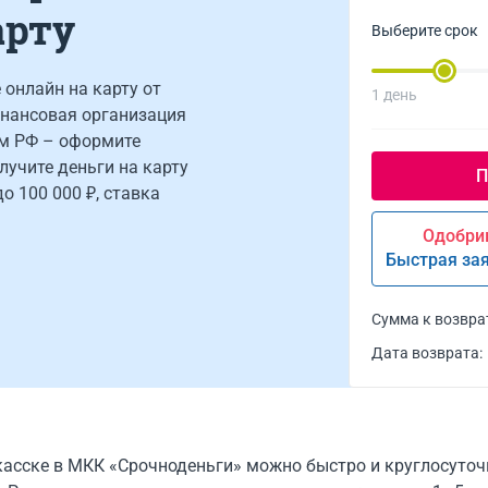
арту
Выберите срок
онлайн на карту от
1 день
нансовая организация
м РФ – оформите
олучите деньги на карту
о 100 000 ₽, ставка
Одобрим
Быстрая за
Сумма к возвра
Дата возврата:
касске в МКК «Срочноденьги» можно быстро и круглосуточн