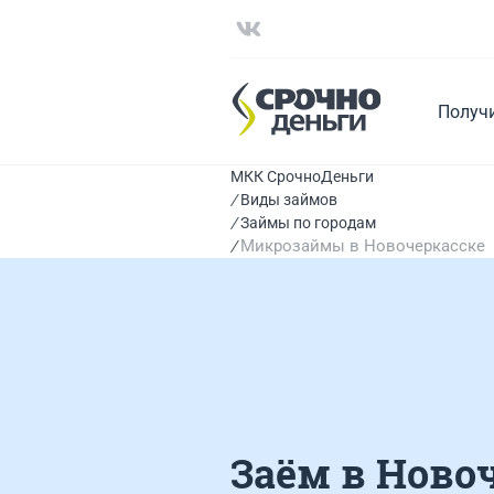
Получ
МКК СрочноДеньги
Виды займов
Займы по городам
Микрозаймы в Новочеркасске
Заём в Ново