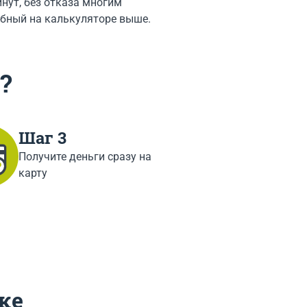
инут, без отказа многим
обный на калькуляторе выше.
?
Шаг 3
Получите деньги сразу на
карту
ке