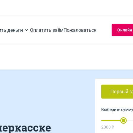
ить деньги
Оплатить заём
Пожаловаться
Онлайн
Первый з
Выберите сумм
черкасске
2000 ₽