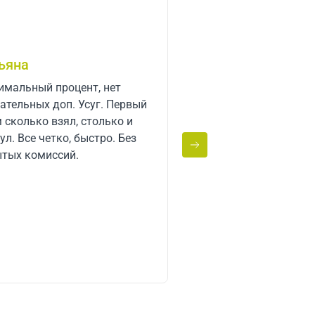
ьяна
Сергей Кокшаров
мальный процент, нет
Одобрили займ, спас
ательных доп. Усуг. Первый
сотрудникам! Выручи
колько взял, столько и
Удоброе расположени
ул. Все четко, быстро. Без
рядом с вокзалом. Уезжаю с
тых комиссий.
Москвы, что очень уд
есть мобильное прил
Теперь буду пользова
услугами Срочно день