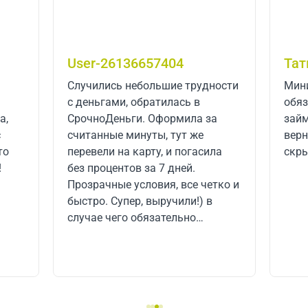
User-26136657404
Тат
Случились небольшие трудности
Мини
с деньгами, обратилась в
обяз
а,
СрочноДеньги. Оформила за
займ с
считанные минуты, тут же
верн
то
перевели на карту, и погасила
скры
!
без процентов за 7 дней.
Прозрачные условия, все четко и
быстро. Супер, выручили!) в
случае чего обязательно
обращусь еще! Буду
рекомендовать друзьям и
знакомым!