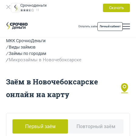
Срочноденьги
Скачать
14
Оплатить заём
Личный кабинет
МКК СрочноДеньги
Виды займов
Займы по городам
Микрозаймы в Новочебоксарске
Заём в Новочебоксарске
онлайн на карту
Повторный заём
Первый заём