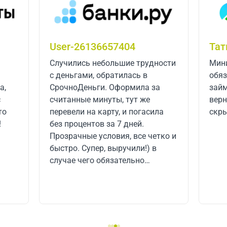
Татьяна
Сер
ости
Минимальный процент, нет
Одоб
обязательных доп. Усуг. Первый
сотр
а
займ сколько взял, столько и
Удоб
вернул. Все четко, быстро. Без
рядом с вокзалом.
ла
скрытых комиссий.
Моск
есть
тко и
Тепе
услу