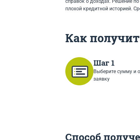
справок о доходах. Решение по
плохой кредитной историей. Ср
Как получить
Шаг 1
Выберите сумму и 
заявку
Способ получе