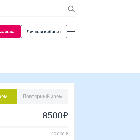
 заявка
Личный кабинет
Повторный заём
аём
₽
у
100 000 ₽