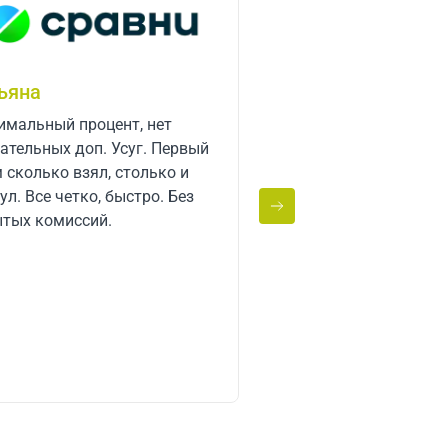
гей Кокшаров
рили займ, спасибо
удникам! Выручили!
рое расположение офиса,
 Уезжаю с
вы, что очень удобно что
 мобильное приложение!
рь буду пользоваться
гами Срочно деньги! 0