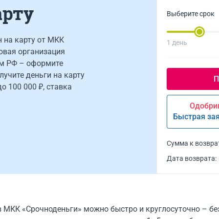
арту
Выберите срок
 на карту от МКК
1 день
овая организация
м РФ – оформите
олучите деньги на карту
о 100 000 ₽, ставка
Одобрим
Быстрая за
Сумма к возвра
Дата возврата:
 в МКК «Срочноденьги» можно быстро и круглосуточно – без