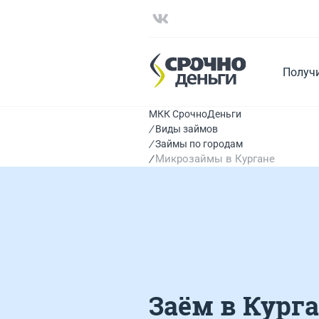
Получ
МКК СрочноДеньги
Виды займов
Займы по городам
Микрозаймы в Кургане
Заём в Кург