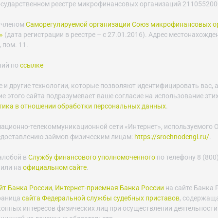
осударственном реестре микрофинансовых организаций 21105520003
 членом
Саморегулируемой организации Союз микрофинансовых о
»
(дата регистрации в реестре – с 27.01.2016). Адрес местонахожде
 пом. 11.
ний по
ссылке
e и другие технологии, которые позволяют идентифицировать вас, а
е этого сайта подразумевает ваше согласие на использование этих
тика в отношении обработки персональных данных
.
мационно-телекоммуникационной сети «Интернет», используемого
едоставлению займов физическим лицам:
https://srochnodengi.ru/
.
алобой в
Службу финансового уполномоченного
по телефону 8 (800)
 или на
официальном сайте
.
т Банка России
,
Интернет-приемная Банка России
на сайте Банка 
траница
сайта Федеральной службы судебных приставов
, содержащ
конных интересов физических лиц при осуществлении деятельности