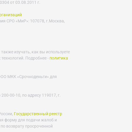
04 от 03.08.2011 г.
рганизаций
ния СРО «МиР»: 107078, г.Москва,
 также изучать, как вы используете
 технологий. Подробнее -
политика
 ООО МКК «Срочноденьги» для
 200-00-10, по адресу 119017, г.
России,
Государственный реестр
ая форму для подачи жалоб и
 по возврату просроченной