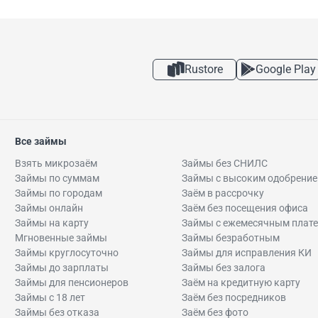
Rustore
Google Play
Все займы
Взять микрозаём
Займы без СНИЛС
Займы по суммам
Займы с высоким одобрени
Займы по городам
Заём в рассрочку
Займы онлайн
Заём без посещения офиса
Займы на карту
Займы с ежемесячным плат
Мгновенные займы
Займы безработным
Займы круглосуточно
Займы для исправления КИ
Займы до зарплаты
Займы без залога
Займы для пенсионеров
Заём на кредитную карту
Займы с 18 лет
Заём без посредников
Займы без отказа
Заём без фото