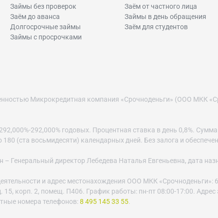
Займы без проверок
Заём от частного лица
Заём до аванса
Займы в день обращения
Долгосрочные займы
Заём для студентов
Займы с просрочками
венностью Микрокредитная компания «Срочноденьги» (ООО МКК «С
2,000%-292,000% годовых. Процентная ставка в день 0,8%. Сумма за
до 180 (ста восьмидесяти) календарных дней. Без залога и обеспече
– Генеральный директор Лебедева Наталья Евгеньевна, дата назнач
еятельности и адрес местонахождения ООО МКК «Срочноденьги»: 6
 15, корп. 2, помещ. П406. График работы: пн-пт 08:00-17:00. Адре
ктные номера телефонов:
8 495 145 33 55
.