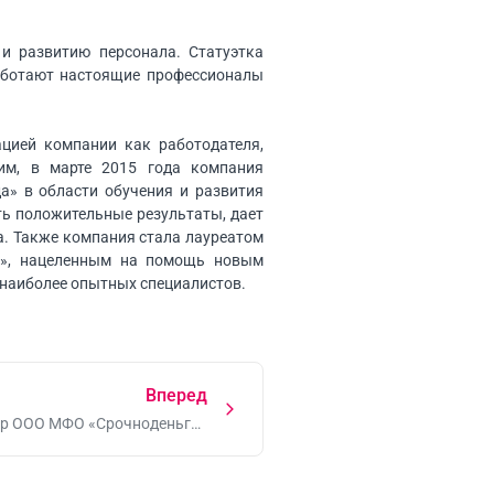
 и развитию персонала. Статуэтка
 работают настоящие профессионалы
цией компании как работодателя,
ним, в марте 2015 года компания
а» в области обучения и развития
ть положительные результаты, дает
а. Также компания стала лауреатом
ии», нацеленным на помощь новым
 наиболее опытных специалистов.
Вперед
ор ООО МФО «Срочноденьги»
вошел в Совет СРО «МиР»