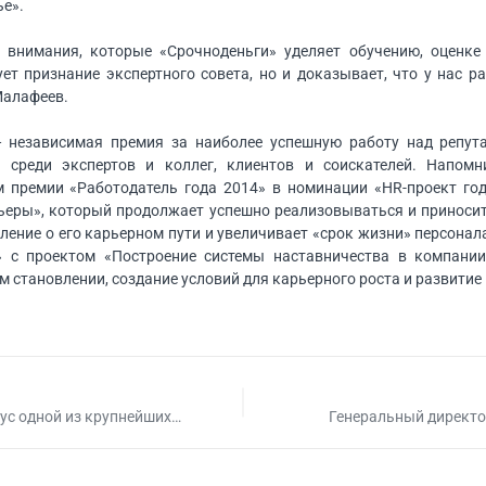
ье».
 внимания, которые «Срочноденьги» уделяет обучению, оценке
ет признание экспертного совета, но и доказывает, что у нас
 Малафеев.
— независимая премия за наиболее успешную работу над репута
, среди экспертов и коллег, клиентов и соискателей. Напом
м премии «Работодатель года 2014» в номинации «HR-проект год
ьеры», который продолжает успешно реализовываться и приноси
ение о его карьерном пути и увеличивает «срок жизни» персонал
» с проектом «Построение системы наставничества в компан
 становлении, создание условий для карьерного роста и развитие
ус одной из крупнейших
Генеральный директ