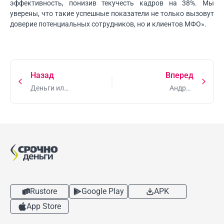
эффективность, понизив текучесть кадров на 38%. Мы
уверены, что такие успешные показатели не только вызовут
доверие потенциальных сотрудников, но и клиентов МФО».
Назад
Вперед
Деньги или
Андрей
свобода -
Артаев
что
принял
дороже?
участие в
совещании
Центрального
банка
Rustore
Google Play
APK
App Store