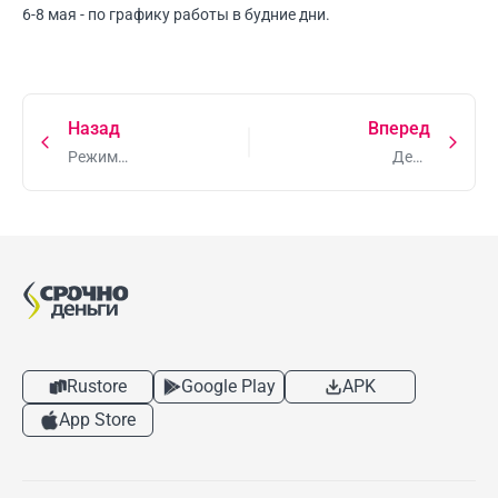
6-8 мая - по графику работы в будние дни.
Назад
Вперед
Режим
День
работы в
города в
Новый год
компании
и
"Срочноденег"
Рождество
в 2012
Rustore
Google Play
APK
App Store