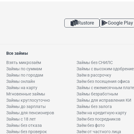
Rustore
Google Play
Все займы
Взять микрозаём
Займы без СНИЛС
Займы по суммам
Займы с высоким одобрени
Займы по городам
Заём в рассрочку
Займы онлайн
Заём без посещения офиса
Займы на карту
Займы с ежемесячным плат
Мгновенные займы
Займы безработным
Займы круглосуточно
Займы для исправления КИ
Займы до зарплаты
Займы без залога
Займы для пенсионеров
Заём на кредитную карту
Займы с 18 лет
Заём без посредников
Займы без отказа
Заём без фото
Займы без проверок
Заём от частного лица