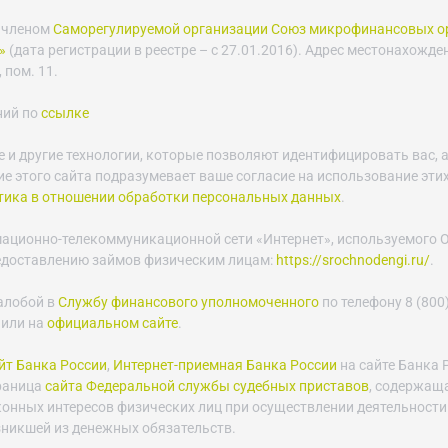
 членом
Саморегулируемой организации Союз микрофинансовых о
»
(дата регистрации в реестре – с 27.01.2016). Адрес местонахожде
 пом. 11.
ний по
ссылке
e и другие технологии, которые позволяют идентифицировать вас, а
е этого сайта подразумевает ваше согласие на использование этих
тика в отношении обработки персональных данных
.
мационно-телекоммуникационной сети «Интернет», используемого
едоставлению займов физическим лицам:
https://srochnodengi.ru/
.
алобой в
Службу финансового уполномоченного
по телефону 8 (800)
 или на
официальном сайте
.
т Банка России
,
Интернет-приемная Банка России
на сайте Банка 
траница
сайта Федеральной службы судебных приставов
, содержащ
конных интересов физических лиц при осуществлении деятельности
зникшей из денежных обязательств.