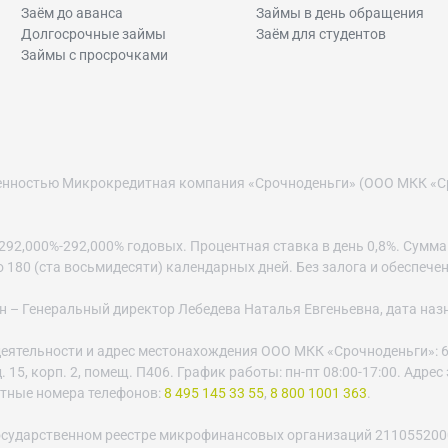
Заём до аванса
Займы в день обращения
Долгосрочные займы
Заём для студентов
Займы с просрочками
венностью Микрокредитная компания «Срочноденьги» (ООО МКК «С
2,000%-292,000% годовых. Процентная ставка в день 0,8%. Сумма за
до 180 (ста восьмидесяти) календарных дней. Без залога и обеспече
– Генеральный директор Лебедева Наталья Евгеньевна, дата назнач
еятельности и адрес местонахождения ООО МКК «Срочноденьги»: 6
 15, корп. 2, помещ. П406. График работы: пн-пт 08:00-17:00. Адре
ктные номера телефонов:
8 495 145 33 55
,
8 800 1001 363
.
осударственном реестре микрофинансовых организаций 21105520003