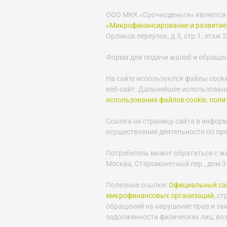
ООО МКК «Срочноденьги» является
«Микрофинансирование и развитие
Орликов переулок, д.5, стр.1, этаж 2,
Форма для подачи жалоб и обраще
На сайте используются файлы cooki
веб-сайт. Дальнейшее использовани
использования файлов cookie
,
поли
Ссылка на страницу сайта в инфор
осуществления деятельности по пр
Потребитель может обратиться с ж
Москва, Старомонетный пер., дом 3
Полезные ссылки:
Официальный сай
микрофинансовых организаций
, с
обращений на нарушение прав и за
задолженности физических лиц, во