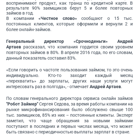
воспринимают продукт, как транш по кредитной карте. В
результате 90% заемщиков берут 5 и более повторных
займов в год.
В компании
«Честное слово»
сообщают о 15 тыс.
постоянных клиентов, которые оформили и вернули 2 и
более онлайн-займов.
Генеральный директор «Срочноденьги» Андрей
Артаев
рассказал, что компания гордится своим уровнем
повторных займов в 80%. В апреле 2016 года, по его словам,
данный показатель составил 83%.
«Если говорить о частоте пользования займом, то это очень
индивидуально. Кто-то заходит каждый месяц
«перехватить» до зарплаты, других наши услуги могут
интересовать раз в полгода», - отмечает
Андрей Артаев
.
По словам генерального директора сервиса онлайн займов
"Робот Займер"
Сергея Седова, за время работы компании на
рынке микрофинансирования было обслужено свыше 100
тыс. заемщиков, 85% из них – постоянные клиенты. Эксперт
заметил, что чаще обращения за новыми займами
поступают в последних и первых числах месяца, что может
быть связано с периодичностью выплаты зарплат в стране.