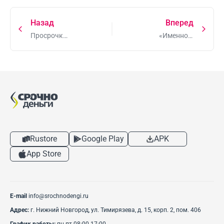
Назад
Вперед
Просрочка,
«Именно в
или как
вопросе о
договориться
доходах
с МФО?
заемщики
склонны
искажать
данные»
Rustore
Google Play
APK
App Store
E-mail
info@srochnodengi.ru
Адрес:
г. Нижний Новгород, ул. Тимирязева, д. 15, корп. 2, пом. 406